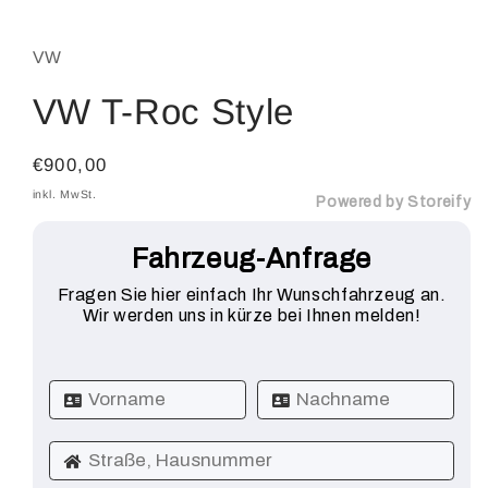
Modal
öffnen
VW
VW T-Roc Style
Normaler
€900,00
Preis
inkl. MwSt.
Powered by Storeify
Fahrzeug-Anfrage
Fragen Sie hier einfach Ihr Wunschfahrzeug an.
Wir werden uns in kürze bei Ihnen melden!