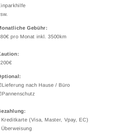
inparkhilfe
usw.
Monatliche Gebühr:
80€ pro Monat inkl. 3500km
Kaution:
1200€
Optional:
️Lieferung nach Hause / Büro
☑️Pannenschutz
Bezahlung:
 Kreditkarte (Visa, Master, Vpay, EC)
- Überweisung