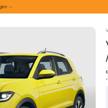
gen
i