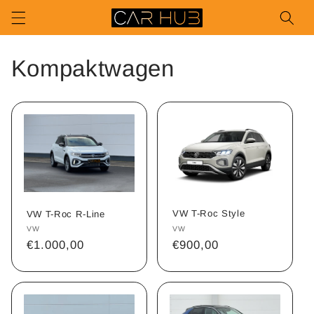
Direkt
zum
Inhalt
Kompaktwagen
VW T-Roc Style
VW T-Roc R-Line
Anbieter:
VW
Anbieter:
VW
Normaler
€900,00
Normaler
€1.000,00
Preis
Preis