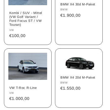
BMW X4 30d M-Paket
Anbieter:
BMW
Kombi / SUV - Mittel
Normaler
€1.900,00
(VW Golf Variant /
Preis
Ford Focus ST / VW
Touran)
Anbieter:
VW
Normaler
€100,00
Preis
BMW X4 20d M-Paket
Anbieter:
BMW
VW T-Roc R-Line
Normaler
€1.550,00
Anbieter:
VW
Preis
Normaler
€1.000,00
Preis