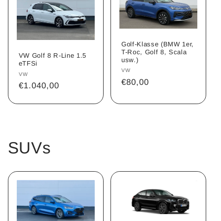
Golf-Klasse (BMW 1er,
T-Roc, Golf 8, Scala
VW Golf 8 R-Line 1.5
usw.)
eTFSi
Anbieter:
VW
Anbieter:
VW
Normaler
€80,00
Normaler
€1.040,00
Preis
Preis
SUVs