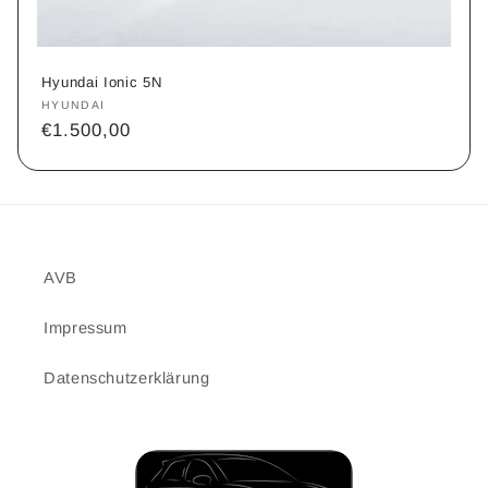
:
Hyundai Ionic 5N
Anbieter:
HYUNDAI
Normaler
€1.500,00
Preis
AVB
Impressum
Datenschutzerklärung