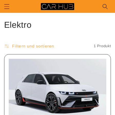
Direkt
zum
Inhalt
K
Elektro
a
t
Filtern und sortieren
1 Produkt
e
g
o
r
i
e